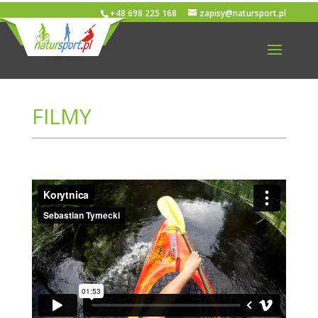
+48 698 225 168
zapisy@natursport.pl
FILMY