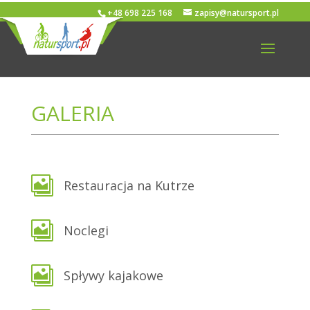
+48 698 225 168
zapisy@natursport.pl
GALERIA

Restauracja na Kutrze

Noclegi

Spływy kajakowe